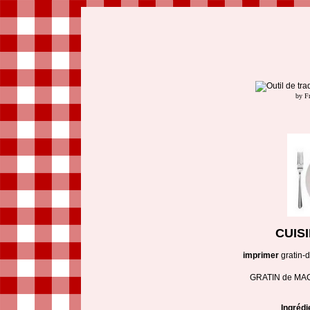
by F
CUIS
imprimer
gratin-
GRATIN de MA
Ingrédi