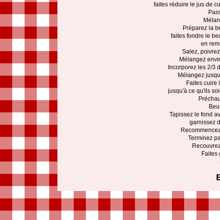
faites réduire le jus de 
Pass
Mélang
Préparez la b
faites fondre le be
en remu
Salez, poivre
Mélangez enviro
Incorporez les 2/3 
Mélangez jusqu'
Faites cuire
jusqu'à ce qu'ils soi
Préchauf
Beur
Tapissez le fond 
garnissez 
Recommencez j
Terminez p
Recouvrez 
Faites 