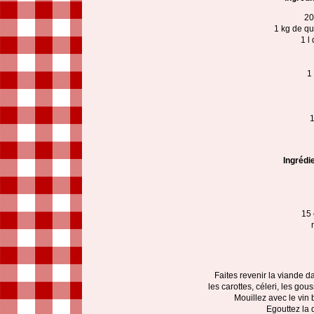
20
1 kg de q
1 l
1
1
Ingrédi
15 
Faites revenir la viande d
les carottes, céleri, les gou
Mouillez avec le vin 
Egouttez la 