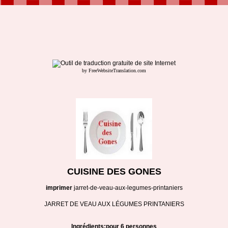
by FreeWebsiteTranslation.com
CUISINE DES GONES
imprimer
jarret-de-veau-aux-legumes-printaniers
JARRET DE VEAU AUX LÉGUMES PRINTANIERS
Ingrédients:pour 6 personnes