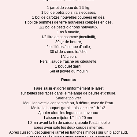
1 jarret de veau de 1.5 kg,
1 bol de petits pois frais écossés,
1 bol de carottes nouvelles coupées en dés,
1 bol de pommes de terre nouvelles coupées en dés,
1/2 bol de petits oignons nouveaux,
1 os à moelle,
1/2 litre de consommé (facultatif),
30 gr de beurre,
2 cuillères à soupe d'huile,
30 cl de crème fraîche,
1/2 citron.
Persil, sauge fraîche ou ciboulette,
1 bouquet garni,
Sel et poivre du moulin
Recette:
Faire saisir et dorer uniformément le jarret
sur toutes ses faces dans le mélange de beurre et d'huile.
Saler et poivrer.
Mouiller avec le consommé ou, à défaut, avec de l'eau.
Mettre le bouquet garni. Laisser cuire 1 h 1/2.
Ajouter alors les légumes nouveaux.
Laisser mijoter 1/4 h à 20 mn.
10 mn avant la fin de cuisson, ajouté l'os à moelle
après avoir salé les deux coupes internes.
Après cuisson, découper le jarret en tranches minces sur un plat chaud.