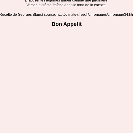
Disposer les légumes autour comme une jardinière.
Verser la crème fraîche dans le fond de la cocotte.
Recette de Georges Blanc) source: http://o.maley.free.fr/chroniques/chronique34.h
Bon Appétit