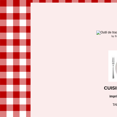
by F
CUIS
impr
TA