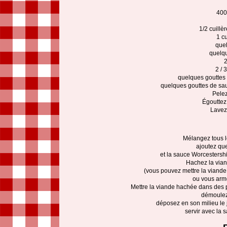
400
1/2 cuillè
1 cu
quel
quelqu
2
2 / 
quelques gouttes
quelques gouttes de sa
Pelez
Égouttez
Lavez 
Mélangez tous l
ajoutez qu
et la sauce Worcestershi
Hachez la vian
(vous pouvez mettre la viande 
ou vous armé
Mettre la viande hachée dans des pe
démoulez 
déposez en son milieu le 
servir avec la 