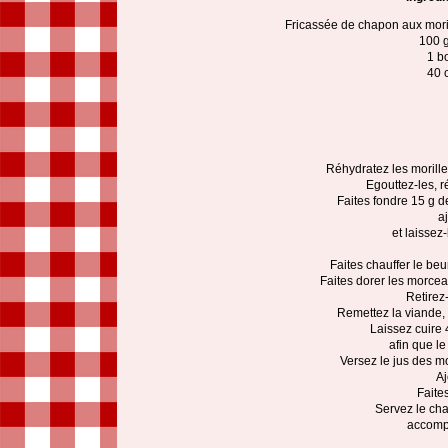
Fricassée de chapon aux mori
100 g
1 bo
40 
Réhydratez les morille
Egouttez-les, ré
Faites fondre 15 g 
aj
et laissez
Faites chauffer le be
Faites dorer les morce
Retirez-
Remettez la viande, 
Laissez cuire 
afin que le
Versez le jus des mo
Aj
Faite
Servez le cha
accomp