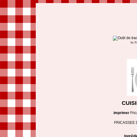
by F
CUIS
imprimer
Fri
FRICASSEE 
Ingrédi