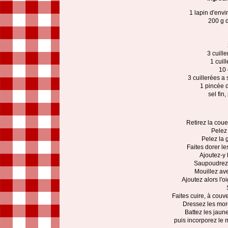
1 lapin d'env
200 g d
3 cuill
1 cuil
10 
3 cuillerées a
1 pincée 
sel fin
Retirez la coue
Pelez 
Pelez la 
Faites dorer l
Ajoutez-y l
Saupoudrez 
Mouillez ave
Ajoutez alors l'o
Faites cuire, à couv
Dressez les mor
Battez les jaun
puis incorporez le 