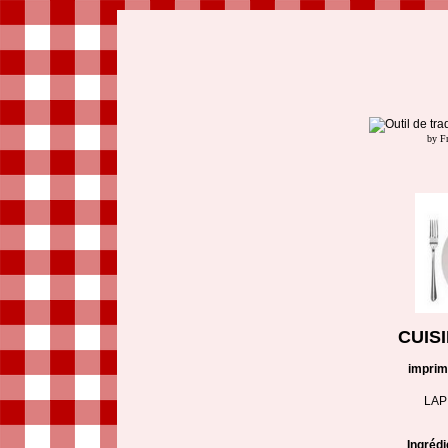
by F
CUIS
imprim
LAP
Ingréd