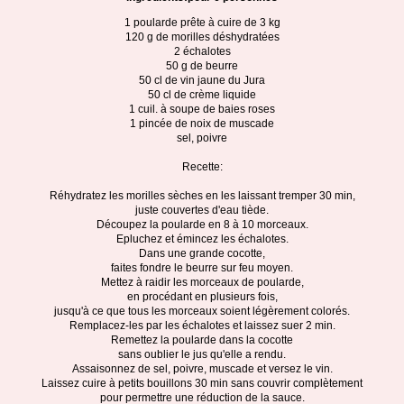
1 poularde prête à cuire de 3 kg
120 g de morilles déshydratées
2 échalotes
50 g de beurre
50 cl de vin jaune du Jura
50 cl de crème liquide
1 cuil. à soupe de baies roses
1 pincée de noix de muscade
sel, poivre
Recette:
Réhydratez les morilles sèches en les laissant tremper 30 min,
juste couvertes d'eau tiède.
Découpez la poularde en 8 à 10 morceaux.
Epluchez et émincez les échalotes.
Dans une grande cocotte,
faites fondre le beurre sur feu moyen.
Mettez à raidir les morceaux de poularde,
en procédant en plusieurs fois,
jusqu'à ce que tous les morceaux soient légèrement colorés.
Remplacez-les par les échalotes et laissez suer 2 min.
Remettez la poularde dans la cocotte
sans oublier le jus qu'elle a rendu.
Assaisonnez de sel, poivre, muscade et versez le vin.
Laissez cuire à petits bouillons 30 min sans couvrir complètement
pour permettre une réduction de la sauce.