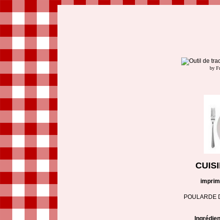
by F
CUIS
imprim
POULARDE D
Ingrédie