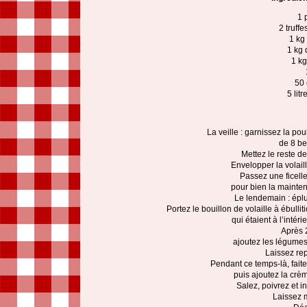
1 
2 truff
1 kg
1 kg 
1 kg
50 
5 lit
La veille : garnissez la po
de 8 be
Mettez le reste des
Envelopper la volai
Passez une ficelle
pour bien la mainteni
Le lendemain : éplu
Portez le bouillon de volaille à ébullit
qui étaient à l’intér
Après 
ajoutez les légumes
Laissez re
Pendant ce temps-là, faite
puis ajoutez la crèm
Salez, poivrez et i
Laissez m