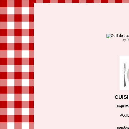
by F
CUIS
imprim
POUL
Ingrédi